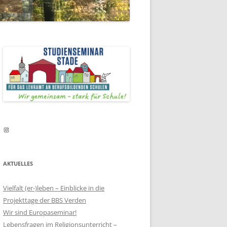
ULEN
N-COACHING
WEITSPRACHE
FSBILDENDEN
Instagram
AKTUELLES
Vielfalt (er-)leben – Einblicke in die
Projekttage der BBS Verden
Wir sind Europaseminar!
Lebensfragen im Religionsunterricht –