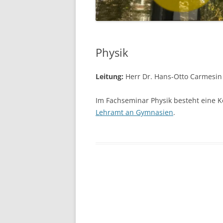
FÖRDERVEREIN
PERSONALRAT DES
STUDIENSEMINARS
Physik
STEUERGRUPPE DES
STUDIENSEMINARS
Leitung:
Herr Dr. Hans-Otto Carmesin
PERSONALRAT DER LEHR
Im Fachseminar Physik besteht eine 
IM VORBEREITUNGSDIENS
Lehramt an Gymnasien
.