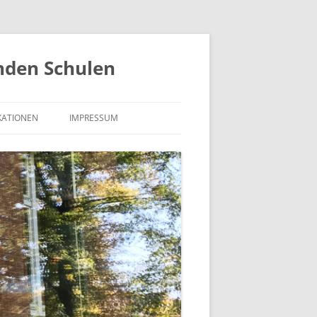
nden Schulen
KATIONEN
IMPRESSUM
ISIERUNG
KONTAKT
TZUNGEN
UND
DATENSCHUTZERKLÄRUNG
EMENT
(MASTER
- UND
ONSTECHNOLOGIEN
ALLGEMEIN
W. B
KUNFT –
UND
AUSBILDUNG
ITSFÖRDERUNG