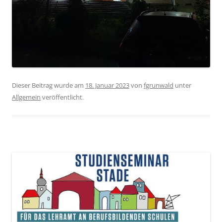
Dieser Beitrag wurde am
18. Januar 2023
von
fgrunwald
unter
Allgemein
veröffentlicht.