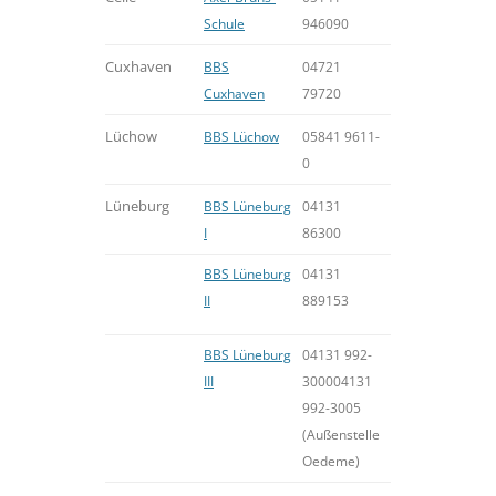
Schule
946090
Cuxhaven
BBS
04721
Cuxhaven
79720
Lüchow
BBS Lüchow
05841 9611-
0
Lüneburg
BBS Lüneburg
04131
I
86300
BBS Lüneburg
04131
II
889153
BBS Lüneburg
04131 992-
III
300004131
992-3005
(Außenstelle
Oedeme)