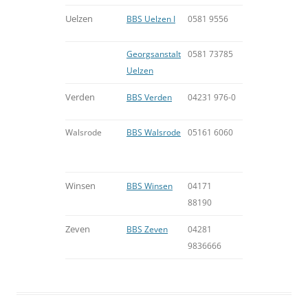
Uelzen
BBS Uelzen I
0581
9556
Georgsanstalt
0581
73785
Uelzen
Verden
BBS Verden
04231 976-0
Walsrode
BBS Walsrode
05161 6060
Winsen
BBS Winsen
04171
88190
Zeven
BBS Zeven
04281
9836666