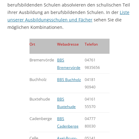
berufsbildenden Schulen absolvieren den schulischen Teil
ihrer Ausbildung an berufsbildenden Schulen. In der
Liste
unserer Ausbildungsschulen und Fächer
sehen Sie die
möglichen Kombinationen.
Ort
Webadresse
Telefon
Bremervörde
BBS
04761
Bremervörde
9835656
Buchholz
BBS Buchholz
04181
90940
Buxtehude
BBS
04161
Buxtehude
55570
Cadenberge
BBS
04777
Cadenberge
80030
Celle
Axel-Bruns-
05141