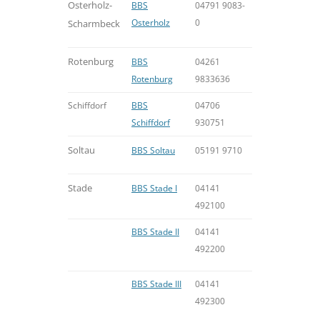
Osterholz-
BBS
04791 9083-
Osterholz
0
Scharmbeck
Rotenburg
BBS
04261
Rotenburg
9833636
Schiffdorf
BBS
04706
Schiffdorf
930751
Soltau
BBS Soltau
05191
9710
Stade
BBS Stade I
04141
492100
BBS Stade II
04141
492200
BBS Stade III
04141
492300