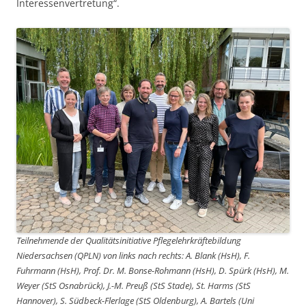
Interessenvertretung“.
Teilnehmende der Qualitätsinitiative Pflegelehrkräftebildung
Niedersachsen (QPLN) von links nach rechts: A. Blank (HsH), F.
Fuhrmann (HsH), Prof. Dr. M. Bonse-Rohmann (HsH), D. Spürk (HsH), M.
Weyer (StS Osnabrück), J.-M. Preuß (StS Stade), St. Harms (StS
Hannover), S. Südbeck-Flerlage (StS Oldenburg), A. Bartels (Uni