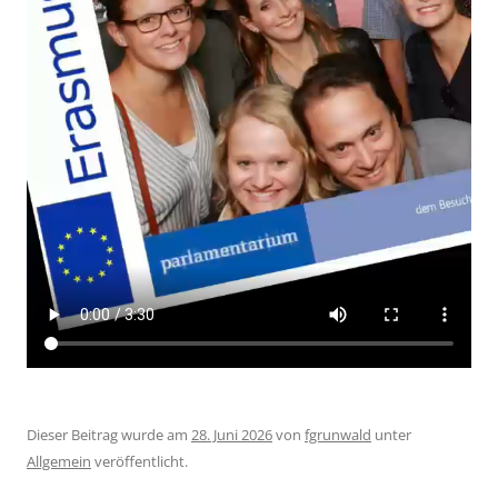
Dieser Beitrag wurde am
28. Juni 2026
von
fgrunwald
unter
Allgemein
veröffentlicht.